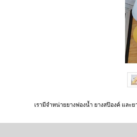
เรามีจำหน่ายยางฟองน้ำ ยางสป๊องค์ และยา